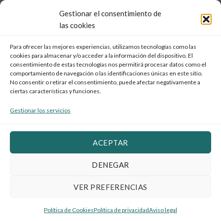
FAQ
Gestionar el consentimiento de
las cookies
Newsletter
Para ofrecer las mejores experiencias, utilizamos tecnologías como las
Suscríbete a nuestros boletines para recibir las últimas
cookies para almacenar y/o acceder a la información del dispositivo. El
noticias referente a los exámenes de Cambridge en la
consentimiento de estas tecnologías nos permitirá procesar datos como el
provincia de Cádiz.
comportamiento de navegación o las identificaciones únicas en este sitio.
No consentir o retirar el consentimiento, puede afectar negativamente a
ciertas características y funciones.
Gestionar los servicios
Acepto la totalidad de condiciones del
Aviso Legal
y
Política de
ACEPTAR
Privacidad
DENEGAR
VER PREFERENCIAS
POLÍTICA DE PRIVACIDAD
AVISO LEGAL
COOKIES
Copyright 2026 ©
EXAMS CÁDIZ
Política de Cookies
Política de privacidad
Aviso legal
Desarrollo web Creaktiva