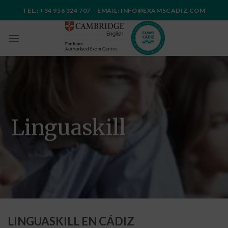
Saltar
TEL.: +34 956 324 707 EMAIL: INFO@EXAMSCADIZ.COM
al
contenido
Linguaskill
LINGUASKILL EN CÁDIZ