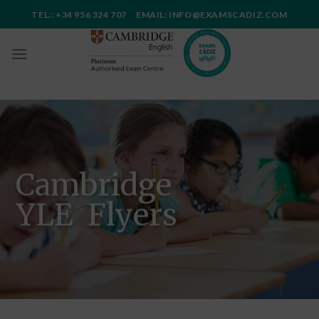
Saltar
TEL.: +34 956 324 707 EMAIL: INFO@EXAMSCADIZ.COM
al
contenido
Cambridge
YLE Flyers