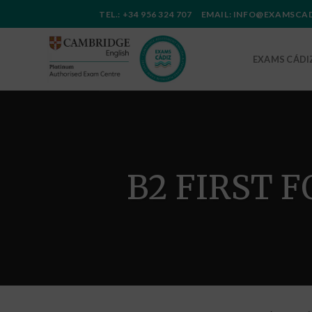
Saltar
TEL.: +34 956 324 707 EMAIL: INFO@EXAMSC
al
contenido
EXAMS CÁDI
B2 FIRST 