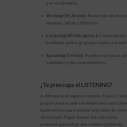
y el vocabulario.
Writing (1h 20 min):
Redacción de dos te
ensayos, cartas o informes.
Listening (40 min aprox.):
Comprensión a
mediante audios grabados reales y acadé
Speaking (14 min):
Prueba oral cara a car
candidato y dos examinadores.
¿Te preocupa el LISTENING?
A diferencia de algunos centros, Exams Cadi
proporciona a cada candidato unos auricular
inalámbricos para realizar la prueba de Liste
del formato Paper Based. De este modo
podemos garantizar una calidad óptima de