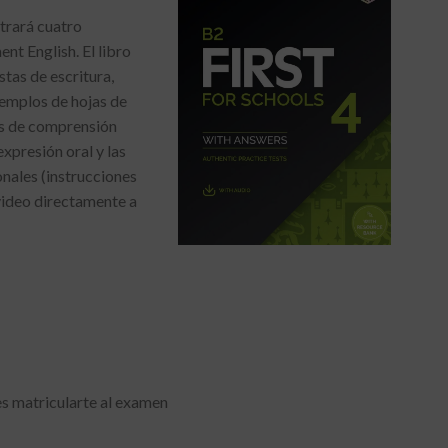
trará cuatro
 English. El libro
tas de escritura,
jemplos de hojas de
as de comprensión
expresión oral y las
onales (instrucciones
 video directamente a
s matricularte al examen