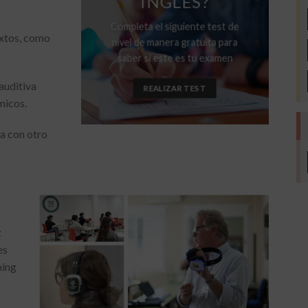
INGLÉS?
Completa el siguiente test de
xtos, como
nivel de manera gratuita para
saber si este es tu examen
uditiva
REALIZAR TEST
micos.
a con otro
z
es
ning