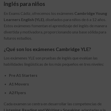
inglés para niños
En Exams Cádiz, ofrecemos los exámenes
Cambridge Young
Learners English (YLE)
, diseñados para niños de 6 a 12 años.
Estos exámenes fomentan el aprendizaje del inglés de manera
divertida y motivadora, proporcionando una base sólida para
futuros estudios.
¿Qué son los exámenes Cambridge YLE?
Los exámenes YLE son pruebas de inglés que evalúan las
habilidades lingüísticas de los más pequeños en tres niveles:
Pre A1 Starters
A1 Movers
A2 Flyers
Cada examen se centra en desarrollar las competencias de
Listening
,
Reading and Writing
y
Speaking
, adaptadas a la