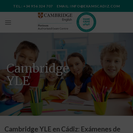
Saltar
TEL.: +34 956 324 707 EMAIL: INFO@EXAMSCADIZ.COM
al
contenido
Cambridge
YLE
Cambridge YLE en Cádiz: Exámenes de