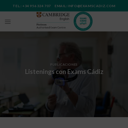
Saltar
TEL.: +34 956 324 707 EMAIL: INFO@EXAMSCADIZ.COM
al
contenido
PUBLICACIONES
Listenings con Exams Cádiz