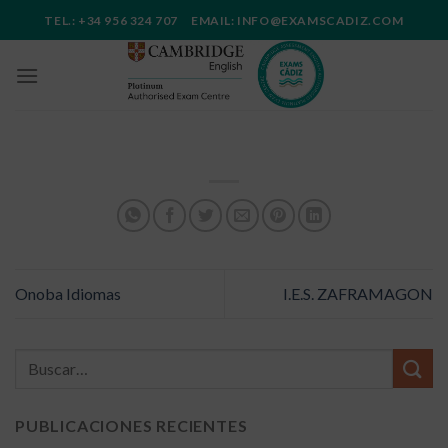
Saltar
TEL.: +34 956 324 707 EMAIL: INFO@EXAMSCADIZ.COM
al
contenido
Onoba Idiomas
I.E.S. ZAFRAMAGON
PUBLICACIONES RECIENTES