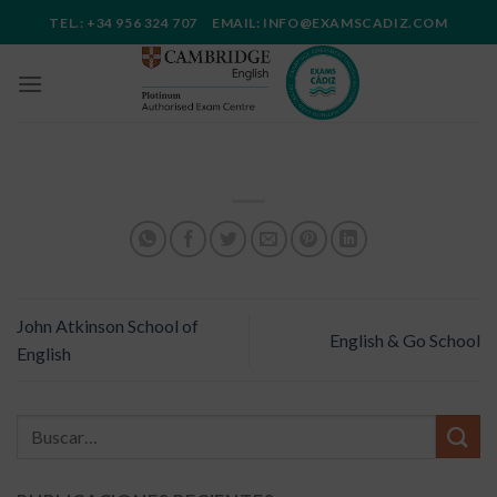
Saltar
TEL.: +34 956 324 707 EMAIL: INFO@EXAMSCADIZ.COM
al
contenido
John Atkinson School of
English & Go School
English