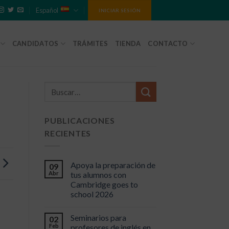
Español
INICIAR SESIÓN
CANDIDATOS
TRÁMITES
TIENDA
CONTACTO
PUBLICACIONES
RECIENTES
Apoya la preparación de
09
Abr
tus alumnos con
Cambridge goes to
school 2026
Seminarios para
02
Feb
profesores de inglés en