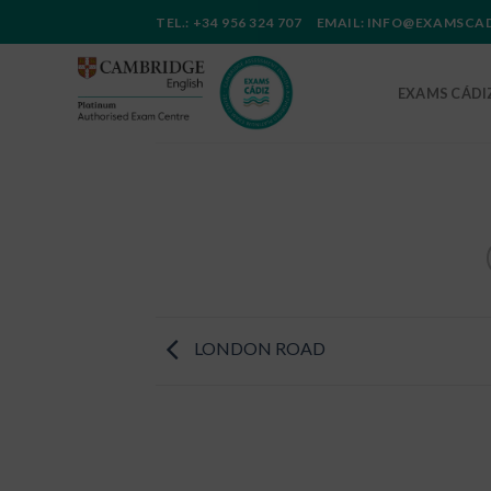
Saltar
TEL.: +34 956 324 707 EMAIL: INFO@EXAMSC
al
contenido
EXAMS CÁDI
LONDON ROAD