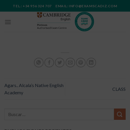
Saltar
TEL.: +34 956 324 707 EMAIL: INFO@EXAMSCADIZ.COM
al
contenido
Agars.. Alcala’s Native English
CLASS
Academy