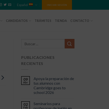
Español
INICIAR SESIÓN
CANDIDATOS
TRÁMITES
TIENDA
CONTACTO
PUBLICACIONES
RECIENTES
Apoya la preparación de
09
Abr
tus alumnos con
Cambridge goes to
school 2026
Seminarios para
02
Feb
profesores de inglés en