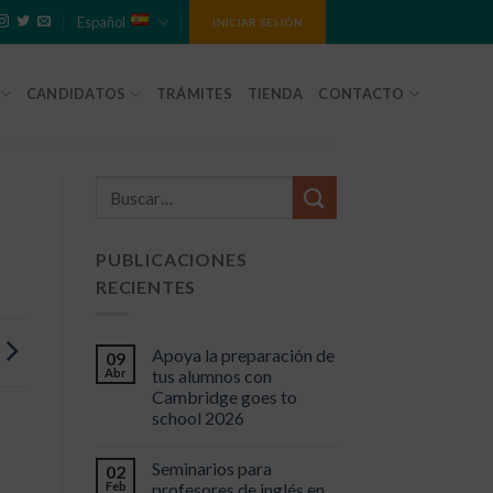
Español
INICIAR SESIÓN
CANDIDATOS
TRÁMITES
TIENDA
CONTACTO
PUBLICACIONES
RECIENTES
Apoya la preparación de
09
Abr
tus alumnos con
Cambridge goes to
school 2026
Seminarios para
02
Feb
profesores de inglés en