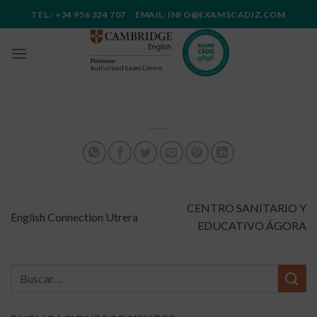
Saltar
TEL.: +34 956 324 707 EMAIL: INFO@EXAMSCADIZ.COM
al
contenido
CENTRO SANITARIO Y
English Connection Utrera
EDUCATIVO ÁGORA