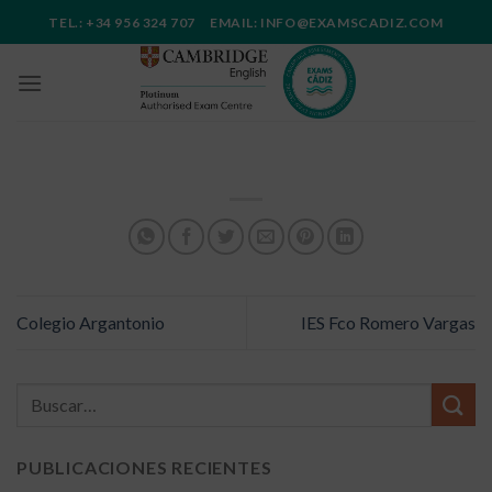
Saltar
TEL.: +34 956 324 707 EMAIL: INFO@EXAMSCADIZ.COM
al
contenido
Colegio Argantonio
IES Fco Romero Vargas
PUBLICACIONES RECIENTES